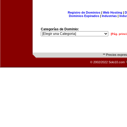
Registro de Dominios
|
Web Hosting
|
D
Dominios Expirados
|
Industrias
|
Indu
Categorías de Dominio:
[Pág. princi
** Precios expre
© 2002/2022 Solo10.com