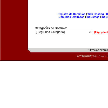
Registro de Dominios
|
Web Hosting
|
D
Dominios Expirados
|
Industrias
|
Indu
Categorías de Dominio:
[Pág. princi
** Precios expre
© 2002/2022 Solo10.com