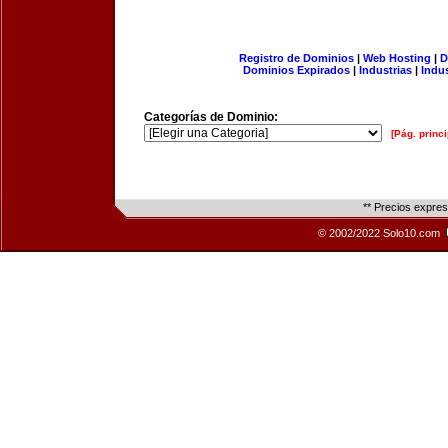
Registro de Dominios
|
Web Hosting
|
D
Dominios Expirados
|
Industrias
|
Indu
Categorías de Dominio:
[Pág. princi
** Precios expre
© 2002/2022 Solo10.com