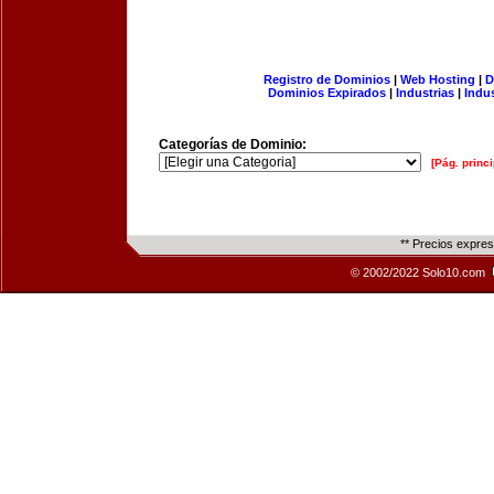
Registro de Dominios
|
Web Hosting
|
D
Dominios Expirados
|
Industrias
|
Indu
Categorías de Dominio:
[Pág. princi
** Precios expre
© 2002/2022 Solo10.com