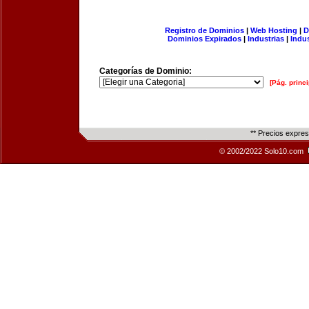
Registro de Dominios
|
Web Hosting
|
D
Dominios Expirados
|
Industrias
|
Indu
Categorías de Dominio:
[Pág. princi
** Precios expre
© 2002/2022 Solo10.com