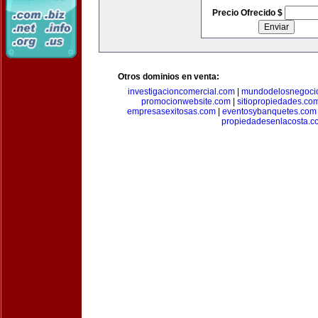
Precio Ofrecido $
Otros dominios en venta:
investigacioncomercial.com
|
mundodelosnegoci
promocionwebsite.com
|
sitiopropiedades.co
empresasexitosas.com
|
eventosybanquetes.com
propiedadesenlacosta.c