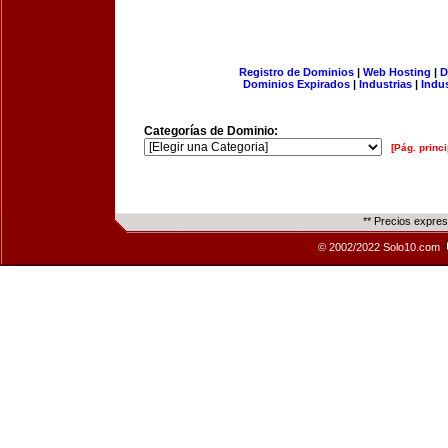
Registro de Dominios
|
Web Hosting
|
D
Dominios Expirados
|
Industrias
|
Indu
Categorías de Dominio:
[Pág. princi
** Precios expre
© 2002/2022 Solo10.com