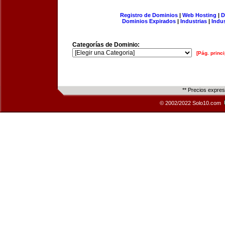
Registro de Dominios
|
Web Hosting
|
D
Dominios Expirados
|
Industrias
|
Indu
Categorías de Dominio:
[Pág. princi
** Precios expre
© 2002/2022 Solo10.com