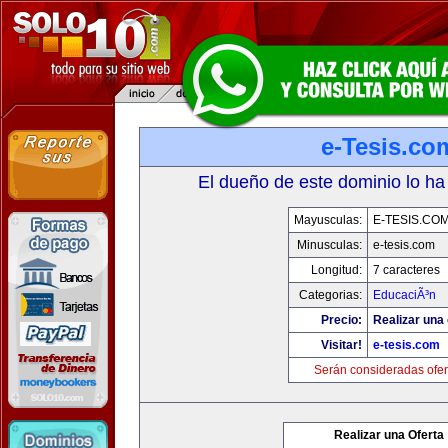
e-Tesis.co
El dueño de este dominio lo ha
Mayusculas:
E-TESIS.CO
Minusculas:
e-tesis.com
Longitud:
7 caracteres
Categorias:
EducaciÃ³n
Precio:
Realizar una 
Visitar!
e-tesis.com
Serán consideradas ofer
Realizar una Oferta