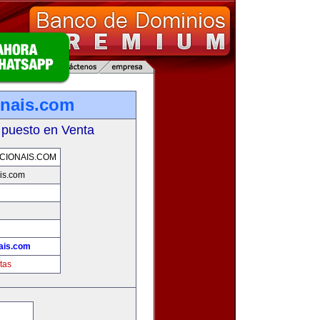
onais.com
 puesto en Venta
CIONAIS.COM
is.com
ais.com
tas