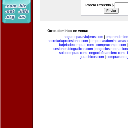
Precio Ofrecido $
Otros dominios en venta:
segurosparaviajeros.com
|
emprendimient
secretariaprofesional.com
|
empresasdominicanas.
|
tarjetadecompras.com
|
compracampo.com
sesionesfotograficas.com
|
negociosinternacion
solocompras.com
|
negociofinanciero.com
|
guiachicos.com
|
comprarunre