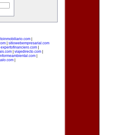
oinmobiliario.com
|
com
|
sitiowebempresarial.com
|
expertofinanciero.com
|
ais.com
|
viajedirecto.com
|
informeambiental.com
|
galo.com
|