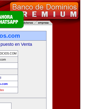
ios.com
 puesto en Venta
OCIOS.COM
s.com
!
os.com
tas