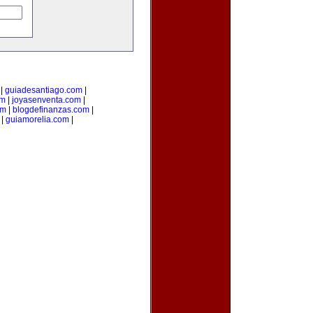
|
guiadesantiago.com
|
om
|
joyasenventa.com
|
om
|
blogdefinanzas.com
|
|
guiamorelia.com
|