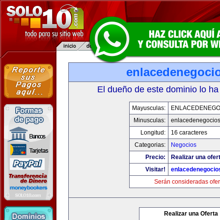
enlacedenegoci
El dueño de este dominio lo ha
Mayusculas:
ENLACEDENEGO
Minusculas:
enlacedenegocio
Longitud:
16 caracteres
Categorias:
Negocios
Precio:
Realizar una ofer
Visitar!
enlacedenegocio
Serán consideradas ofer
Realizar una Oferta