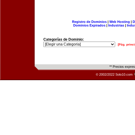
Registro de Dominios
|
Web Hosting
|
D
Dominios Expirados
|
Industrias
|
Indu
Categorías de Dominio:
[Pág. princi
** Precios expre
© 2002/2022 Solo10.com