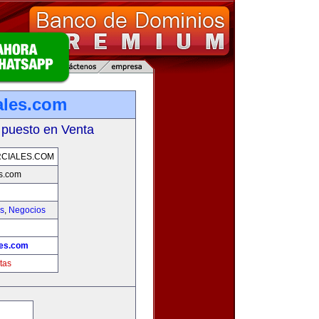
ales.com
 puesto en Venta
CIALES.COM
s.com
as
,
Negocios
les.com
tas