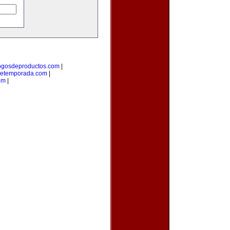
ogosdeproductos.com
|
detemporada.com
|
om
|