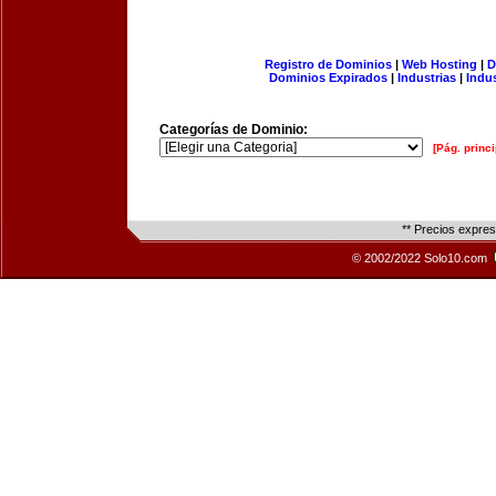
Registro de Dominios
|
Web Hosting
|
D
Dominios Expirados
|
Industrias
|
Indu
Categorías de Dominio:
[Pág. princi
** Precios expre
© 2002/2022 Solo10.com