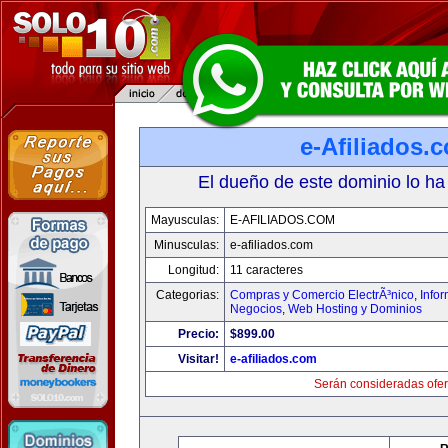
e-Afiliados.
El dueño de este dominio lo ha
Mayusculas:
E-AFILIADOS.COM
Minusculas:
e-afiliados.com
Longitud:
11 caracteres
Categorias:
Compras y Comercio ElectrÃ³nico
,
Info
Negocios
,
Web Hosting y Dominios
Precio:
$899.00
Visitar!
e-afiliados.com
Serán consideradas ofer