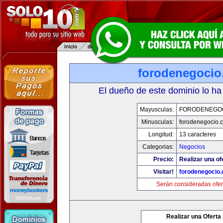
forodenegoci
El dueño de este dominio lo ha
Mayusculas:
FORODENEGO
Minusculas:
forodenegocio.
Longitud:
13 caracteres
Categorias:
Negocios
Precio:
Realizar una of
Visitar!
forodenegocio
Serán consideradas ofer
Realizar una Oferta