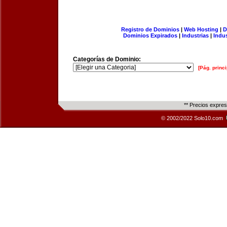
Registro de Dominios
|
Web Hosting
|
D
Dominios Expirados
|
Industrias
|
Indu
Categorías de Dominio:
[Pág. princi
** Precios expre
© 2002/2022 Solo10.com