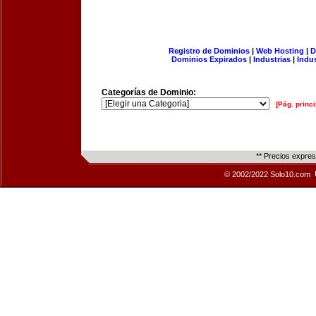
Registro de Dominios
|
Web Hosting
|
D
Dominios Expirados
|
Industrias
|
Indu
Categorías de Dominio:
[Pág. princi
** Precios expre
© 2002/2022 Solo10.com