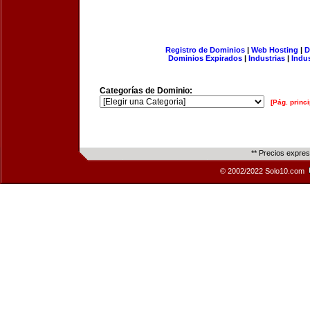
Registro de Dominios
|
Web Hosting
|
D
Dominios Expirados
|
Industrias
|
Indu
Categorías de Dominio:
[Pág. princi
** Precios expre
© 2002/2022 Solo10.com